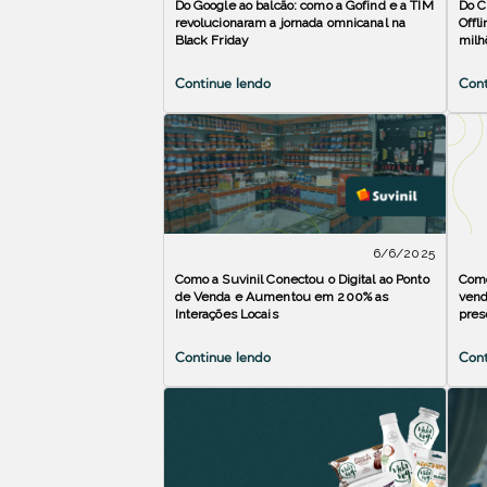
Do Google ao balcão: como a Gofind e a TIM
Do C
revolucionaram a jornada omnicanal na
Offl
Black Friday
milh
Continue lendo
Cont
6/6/2025
Como a Suvinil Conectou o Digital ao Ponto
Como
de Venda e Aumentou em 200% as
vend
Interações Locais
pres
Continue lendo
Cont