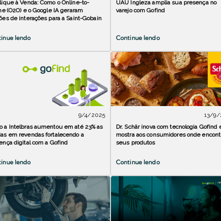
lique à Venda: Como o Online-to-
UAU Ingleza amplia sua presença no
ine (O2O) e o Google IA geraram
varejo com Gofind
ões de interações para a Saint-Gobain
inue lendo
Continue lendo
9/4/2025
13/9/
 a Intelbras aumentou em até 23% as
Dr. Schär inova com tecnologia Gofind 
as em revendas fortalecendo a
mostra aos consumidores onde encont
ença digital com a Gofind
seus produtos
inue lendo
Continue lendo