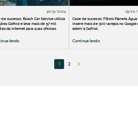
30/5/2024
19/10/
 de sucesso: Bosch Car Service utiliza
Case de sucesso: Filtros Planeta Água
ções Gofind e leva mais de 57 mil
insere mais de 300 varejos no Google 
ntes da internet para suas oficinas
aderir à Gofind.
inue lendo
Continue lendo
1
2
Navegue pelas Categorias
Google Perfil
Franqueadores
Serviços
da Empresa