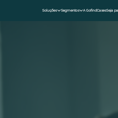
Soluções
Segmentos
A Gofind
Cases
Seja pa