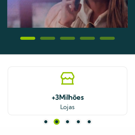
1
2
3
4
5
+
1.7
Milhão
Produtos
1
2
3
4
5