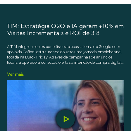
TIM: Estratégia O2O e IA geram +10% em
Visitas Incrementais e ROI de 3.8
A TIM integrou seu estoque físico ao ecossistema do Google com
apoio da Gofind, estruturando do zero uma jornada omnichannel
A
focada na Black Friday. Através de campanhas de anúncios
p
locais, a operadora conectou ofertas à intenção de compra digital,
A
gerando um aumento de 10,4% em visitas incrementais às lojas
p
físicas. A estratégia provou-se altamente rentável, alcançando um
Ver mais
q
ROI de 3.8 na campanha e atingindo 5.3 em 12 meses.
r
V
E
c
c
f
e