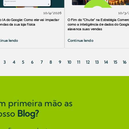
10/4/2026
10/3/
 IA do Google: Como ele vai impactar
O Fim do “Chute” na Estratégia Comerc
endas da sua loja física
como a inteligência de dados do Googl
alavanca suas vendas
inue lendo
Continue lendo
3
4
5
6
7
8
9
10
11
12
13
14
15
16
m primeira mão as
osso
Blog?