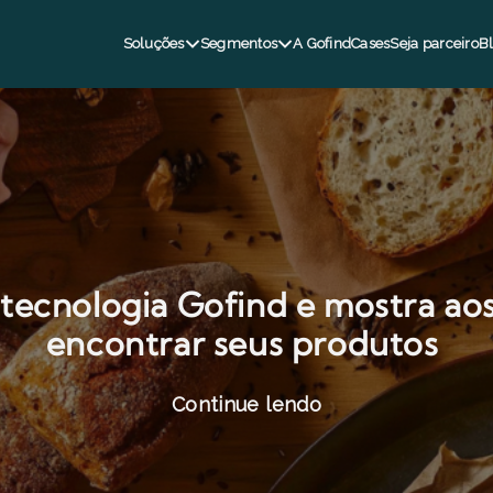
Soluções
Segmentos
A Gofind
Cases
Seja parceiro
B
 tecnologia Gofind e mostra a
encontrar seus produtos
Continue lendo