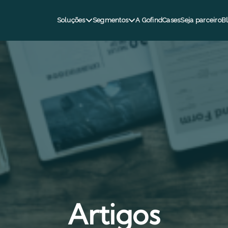
Soluções
Segmentos
A Gofind
Cases
Seja parceiro
B
Artigos