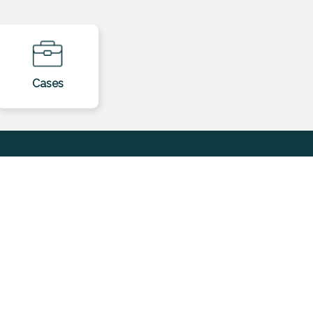
Cases
Contato
Redes
Sociais
Fale conosco
Fale com um
especialista
Trabalhe conosco