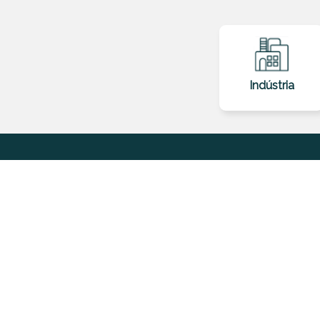
Indústria
Parceiro de inventár
local no Google