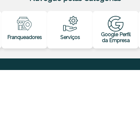
Google Perfil
Franqueadores
Serviços
da Empresa
Soluções
Sobre nós
Desafios
io
Seja parceiro
Marca Local no
A plataforma
Google
Quem somos
Cases
Localizador de Marca
Como fazemos
Blog
Analytics Online to
Política de
Offline
privacidade
Marketing para
Franquias