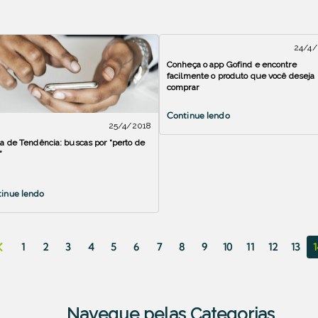
24/4/
Conheça o app Gofind e encontre
facilmente o produto que você deseja
comprar
Continue lendo
25/4/2018
ta de Tendência: buscas por “perto de
”
inue lendo
1
2
3
4
5
6
7
8
9
10
11
12
13
1
Navegue pelas Categorias