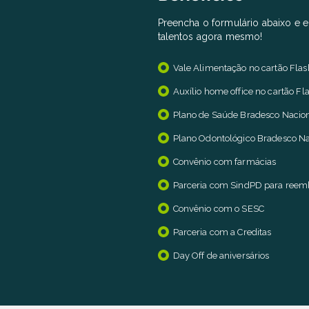
Preencha o formulário abaixo e e
talentos agora mesmo!
Vale Alimentação no cartão Flas
Auxílio home office no cartão Fl
Plano de Saúde Bradesco Nacio
Plano Odontológico Bradesco Na
Convênio com farmácias
Parceria com SindPD para ree
Convênio com o SESC
Parceria com a Creditas
Day Off de aniversários