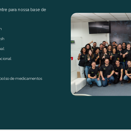
ntre para nossa base de
h
ash
nal
cional
mbolso de medicamentos