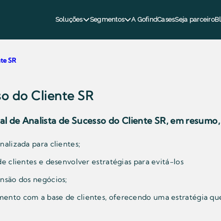
Soluções
Segmentos
A Gofind
Cases
Seja parceiro
B
nte SR
so do Cliente SR
nal de
Analista de Sucesso do Cliente SR
, em resumo,
nalizada para clientes;
e clientes e desenvolver estratégias para evitá-los
nsão dos negócios;
ento com a base de clientes, oferecendo uma estratégia que