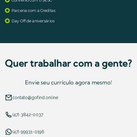
Convênio com o SESC
Parceria com a Creditas
Day Off de aniversários
Quer trabalhar com a gente?
Envie seu currículo agora mesmo!
contato@gofind.online
(47) 3842-0037
(47) 99931-0196