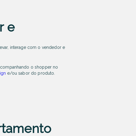
r e
evar, interage com o vendedor e
e acompanhando o shopper no
ign
e/ou sabor do produto.
rtamento