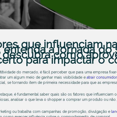
ores que influenciam n
 entenda a jornada do
descubra como aprove
rto para impactar o c
itividade do mercado, é fácil perceber que para uma empresa fixar
ntrar um algum meio de ganhar mais visibilidade e
atrair consumido
ial, se tornando item de primeira necessidade para que as empresa
estaque, é fundamental saber quais são os fatores que influenci
liosas, analisar o que leva o
shopper
a comprar um produto ou não.
arketing ou trabalha com campanhas de promoção, divulgação e
la
ixo como exercer influência sobre o comportamento de compra!