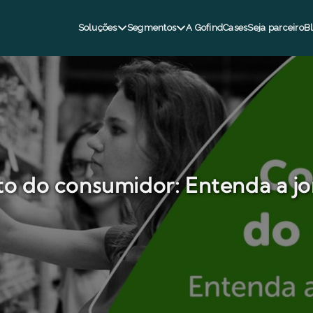
Soluções
Segmentos
A Gofind
Cases
Seja parceiro
B
 do consumidor: Entenda a jo