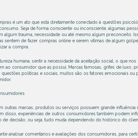
mpras é um ato que está diretamente conectado à questões psicoló
consumo. Seja de forma consciente ou inconsciente, algumas pesso
 algum trauma, necessidade ou até mesmo algum preconceito. Is
 sentem de fazer compras online e serem vítimas de algum golpe na
alizar a compra.
atureza humana, sentir a necessidade da aceitação social, o que nos
m ao consumidor que as possui. Marcas famosas, grifes de luxo, p
uestões políticas e sociais, muitos são os fatores emocionais ou 
idor.
consumidores
com outras marcas, produtos ou serviços possuem grande influência
ém disso, experiências de outros consumidores também podem influ
 de decisão, ou seja, tudo muda dependendo do histórico do clien
ante analisar comentários e avaliações dos consumidores, para cert