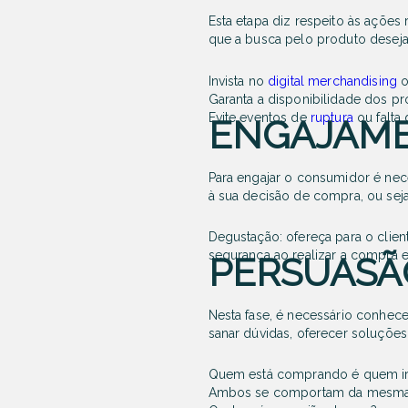
Esta etapa diz respeito às ações 
que a busca pelo produto desejado
Invista no
digital merchandising
o
Garanta a disponibilidade dos pr
Evite eventos de
ruptura
ou falta
ENGAJAM
Para engajar o consumidor é ne
à sua decisão de compra, ou seja
Degustação: ofereça para o clie
segurança ao realizar a compra e
PERSUASÃ
Nesta fase, é necessário conhece
sanar dúvidas, oferecer soluçõe
Quem está comprando é quem irá 
Ambos se comportam da mesma