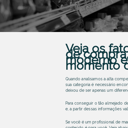
Veja os fat
de compra,
moderno e 
momento ce
Quando analisamos a alta compet
sua categoria é necessário enco
deixou de ser apenas um diferenc
Para conseguir o tão almejado d
e, a partir dessas informações va
Se você é um profissional de m
conteúdo é para você. Veja aba