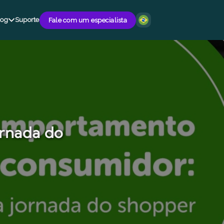
log
Suporte
Fale com um especialista
rnada do