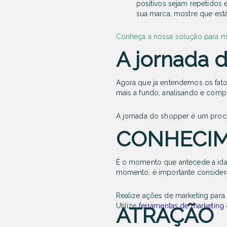
positivos sejam repetidos 
sua marca, mostre que está
Conheça a nossa solução para 
A jornada 
Agora que ja entendemos os fat
mais a fundo, analisando e comp
A jornada do
shopper
é um proce
CONHECI
É o momento que antecede a ida à 
momento, é importante considera
Realize ações de marketing para
Utilize
ferramentas de marketing
ATRAÇÃO