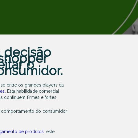
a decisão
 shopper
itar o
onsumidor.
-se entre os grandes
players
da
res
. Esta habilidade comercial
s continuem firmes e fortes.
am o comportamento do consumidor
nçamento de produtos
, este