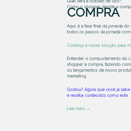
Qual será a ocasião de uso?
Como o shopper decide a comp
COMPRA
Aqui, é a fase final da jornada d
todos os passos da jornada com ê
Conheça a nossa solução para 
Entender o comportamento do con
shopper à compra, fazendo com
ou lançamentos de novos produtos
marketing.
Gostou? Agora que você já sabe
e receba conteúdos como este.
Leia mais
→