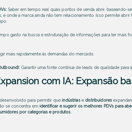
DVs:
Saber em tempo real quais pontos de venda abrir, baseando-s
 e onde a marca ainda não tem relacionamento. Isso permite abrir
mpo.
empo gasto na busca e estruturação de informações para ter mais foc
gir mais rapidamente às demandas do mercado.
Outbound):
Garantir uma fonte contínua de leads de qualidade para 
Expansion com IA: Expansão b
 desenvolvido para permitir que
indústrias
e
distribuidores
expandam
ução se concentra em
identificar e sugerir os melhores PDVs para abe
midores por categorias e produtos.