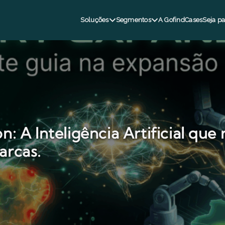
Soluções
Segmentos
A Gofind
Cases
Seja pa
: A Inteligência Artificial que 
arcas.