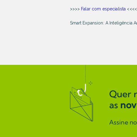
>>>>
Falar com especialista
<<<<
Smart Expansion: A Inteligência A
Quer 
as
nov
Assine n