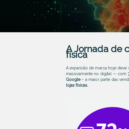
A Jornada de c
física
A expansão de marca hoje deve c
massivamente no digital — com
Google
– a maior parte das vend
lojas físicas.