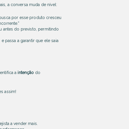
is, a conversa muda de nível:
busca por esse produto cresceu
corrente.”
u antes do previsto, permitindo
e passa a garantir que ele saia
ntifica a
intenção
do
es assim!
jista a vender mais.