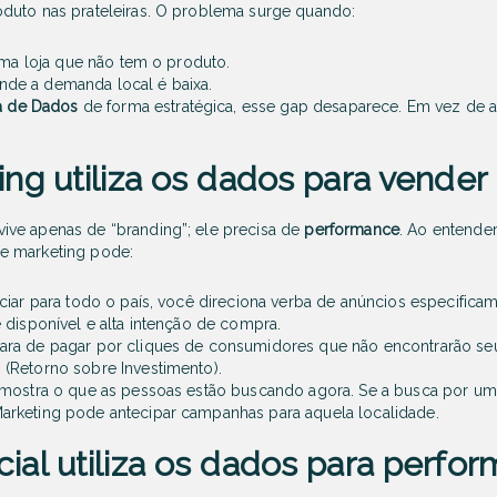
duto nas prateleiras. O problema surge quando:
 uma loja que não tem o produto.
de a demanda local é baixa.
ia de Dados
de forma estratégica, esse gap desaparece. Em vez de 
g utiliza os dados para vender
ve apenas de “branding”; ele precisa de
performance
. Ao entend
e marketing pode:
iar para todo o país, você direciona verba de anúncios especifica
 disponível e alta intenção de compra.
ra de pagar por cliques de consumidores que não encontrarão seu
(Retorno sobre Investimento).
ostra o que as pessoas estão buscando
agora
. Se a busca por um
rketing pode antecipar campanhas para aquela localidade.
al utiliza os dados para perfor