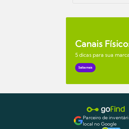
Canais Físico
5 dicas para sua marc
Saiba mais
Parceiro de inventár
local no Google