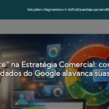
Soluções
Segmentos
A Gofind
Cases
Seja parceiro
B
e” na Estratégia Comercial: c
e dados do Google alavanca sua