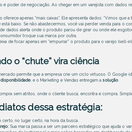
ão é poder de negociação. Ao chegar em um varejista com dados rea
 oferece apenas “mais caixas”. Ele apresenta dados:
“Vimos que a 
 está baixo. Se não abastecermos, você vai perder venda para o con
 de dados alerta onde o produto parou de girar ou onde ele esgoto
consumidor troque sua marca por outra.
xa de focar apenas em “empurrar” o produto para o varejo (sell-in) 
do o “chute” vira ciência
mercado permite que a empresa crie um ciclo virtuoso. O Google ide
a
disponibilidade
, e o Marketing e Vendas entregam a
solução
.
mpra sem atritos, onde o cliente busca, encontra e compra. Simpl
diatos dessa estratégia:
certo, no lugar certo, na hora da busca.
rejo:
Sua marca passa a ser um parceiro estratégico que ajuda o vare