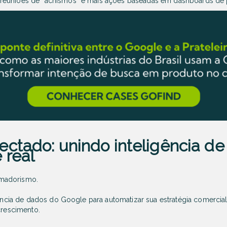
euniões de “achismos” e mais ações baseadas em dashboards de 
ectado: unindo inteligência de
 real
madorismo.
igência de dados do Google para automatizar sua estratégia comercia
crescimento.