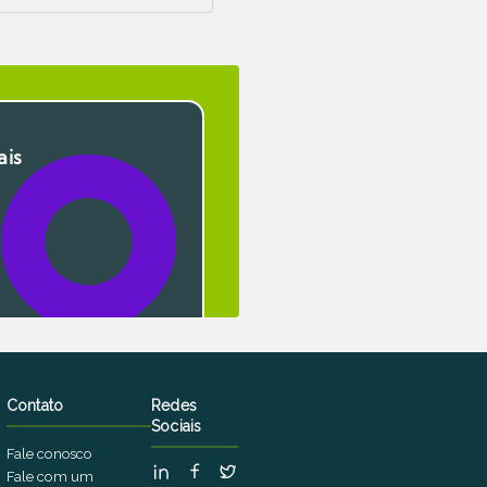
ais
Contato
Redes
Sociais
Fale conosco
Fale com um