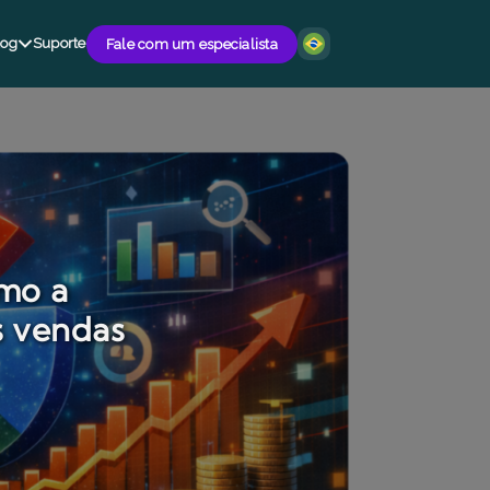
log
Suporte
Fale com um especialista
omo a
s vendas