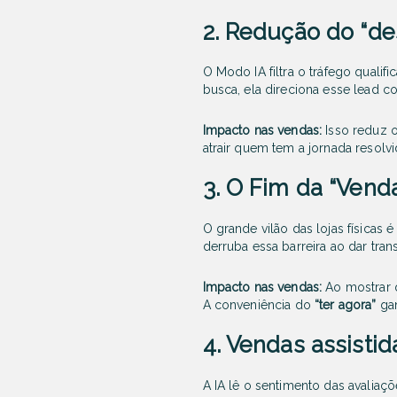
2. Redução do “des
O Modo IA filtra o tráfego qualif
busca, ela direciona esse lead c
Impacto nas vendas:
Isso reduz o
atrair quem tem a jornada resolvi
3. O Fim da “Ven
O grande vilão das lojas físicas 
derruba essa barreira ao dar tran
Impacto nas vendas:
Ao mostrar q
A conveniência do
“ter agora”
gan
4. Vendas assisti
A IA lê o sentimento das avaliaç