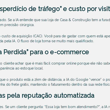
perdício de tráfego” e custo por visi
icado. Se a IA entende que sua loja de Casa & Construção tem a furad
om precisão cirúrgica.
 custo de aquisição (CAC). Você para de gastar com quem está ape
da pela IA. O fluxo de loja torna-se muito mais qualificado.
da Perdida” para o e-commerce
é o cliente achar que é mais fácil comprar online porque ele não sabe
sparência ao estoque local.
ue o produto está a 2km de distância, a IA do Google “vence” o 
ha do frete grátis, mantendo o faturamento dentro da sua rede físic
das pela reputação automatizada
ões. Se um cliente pergunta:
“Essa loja tem bom atendimento?”
, a IA