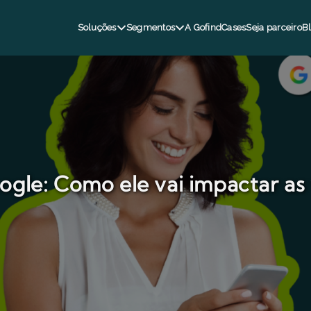
Soluções
Segmentos
A Gofind
Cases
Seja parceiro
B
gle: Como ele vai impactar as