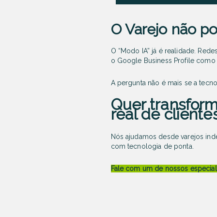
O Varejo não p
O “Modo IA” já é realidade. Red
o Google Business Profile como 
A pergunta não é mais se a tecno
Quer transform
real de cliente
Nós ajudamos desde varejos ind
com tecnologia de ponta.
Fale com um de nossos especiali