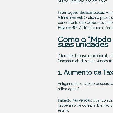
Muitos varejistas sofrem com:
Informações desatualizadas:
Horá
Vitrine invisível:
O cliente pesqui
concorrente que expõe essa inf
Falta de ROI:
A dificuldade crôni
Como o “Modo I
suas unidades
Diferente da busca tradicional,
fundamentais das suas vendas fís
1. Aumento da Tax
Antigamente, o cliente pesquisav
retirar agora?”
.
Impacto nas vendas:
Quando sua 
propensão de compra. Ele não vai
está lá.