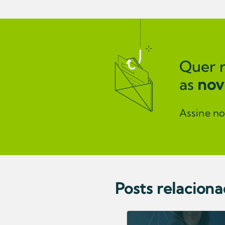
Quer 
as
nov
Assine n
Posts relacion